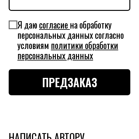
ИНДИВИДУАЛЬНЫЙ ПРЕДПРИНИМАТЕЛЬ
УСМАНОВ РУСТАМ РЮЗИЛЬЕВИЧ
МОСКОВСКАЯ ОБЛАСТЬ, КРАСНОГОРСКИЙ РАЙОН,
СЕЛЬСКОЕ ПОСЕЛЕНИЕ ОТРАДНЕНСКОЕ, Д,
ПУТИЛКОВО, УЛ. 70-ЛЕТИЯ ПОБЕДЫ, Д. 1, КВ. 34
ЭТНО
ГОТИК
БРЕНД+
АРТ
БОРДЫ
БОРДЫ
НАЛИЧНИК
ОБЪЕКТЫ
ТЕЛЕГРАМ
ДИПРОФАЙЛ
* Признана экстремистской
ИНСТАГРАМ*
БИХАНС
организацией и запрещена в РФ
© РУСТАМ УСМАНОВ,
2026
СОГЛАСИЕ НА ОБРАБОТКУ ПЕРСОНАЛЬНЫХ ДАННЫХ
ПОЛИТИКА КОНФИДЕНЦИАЛЬНОСТИ