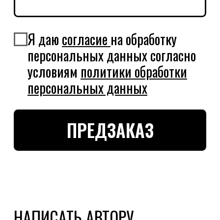
ИНДИВИДУАЛЬНЫЙ ПРЕДПРИНИМАТЕЛЬ
УСМАНОВ РУСТАМ РЮЗИЛЬЕВИЧ
МОСКОВСКАЯ ОБЛАСТЬ, КРАСНОГОРСКИЙ РАЙОН,
СЕЛЬСКОЕ ПОСЕЛЕНИЕ ОТРАДНЕНСКОЕ, Д,
ПУТИЛКОВО, УЛ. 70-ЛЕТИЯ ПОБЕДЫ, Д. 1, КВ. 34
ЭТНО
ГОТИК
БРЕНД+
АРТ
БОРДЫ
БОРДЫ
НАЛИЧНИК
ОБЪЕКТЫ
ТЕЛЕГРАМ
ДИПРОФАЙЛ
* Признана экстремистской
ИНСТАГРАМ*
БИХАНС
организацией и запрещена в РФ
© РУСТАМ УСМАНОВ,
2026
СОГЛАСИЕ НА ОБРАБОТКУ ПЕРСОНАЛЬНЫХ ДАННЫХ
ПОЛИТИКА КОНФИДЕНЦИАЛЬНОСТИ