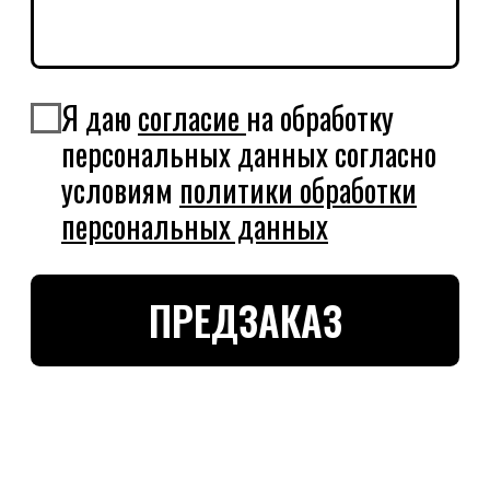
ИНДИВИДУАЛЬНЫЙ ПРЕДПРИНИМАТЕЛЬ
УСМАНОВ РУСТАМ РЮЗИЛЬЕВИЧ
МОСКОВСКАЯ ОБЛАСТЬ, КРАСНОГОРСКИЙ РАЙОН,
СЕЛЬСКОЕ ПОСЕЛЕНИЕ ОТРАДНЕНСКОЕ, Д,
ПУТИЛКОВО, УЛ. 70-ЛЕТИЯ ПОБЕДЫ, Д. 1, КВ. 34
ЭТНО
ГОТИК
БРЕНД+
АРТ
БОРДЫ
БОРДЫ
НАЛИЧНИК
ОБЪЕКТЫ
ТЕЛЕГРАМ
ДИПРОФАЙЛ
* Признана экстремистской
ИНСТАГРАМ*
БИХАНС
организацией и запрещена в РФ
© РУСТАМ УСМАНОВ,
2026
СОГЛАСИЕ НА ОБРАБОТКУ ПЕРСОНАЛЬНЫХ ДАННЫХ