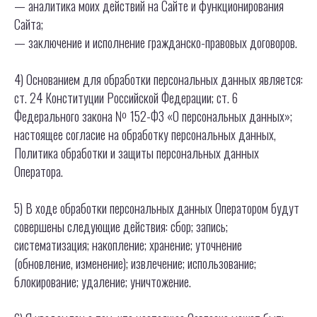
— аналитика моих действий на Сайте и функционирования
Сайта;
— заключение и исполнение гражданско-правовых договоров.
4) Основанием для обработки персональных данных является:
ст. 24 Конституции Российской Федерации; ст. 6
Федерального закона № 152-ФЗ «О персональных данных»;
настоящее согласие на обработку персональных данных,
Политика обработки и защиты персональных данных
Оператора.
5) В ходе обработки персональных данных Оператором будут
ИНДИВИДУАЛЬНЫЙ ПРЕДПРИНИМАТЕЛЬ
совершены следующие действия: сбор; запись;
УСМАНОВ РУСТАМ РЮЗИЛЬЕВИЧ
систематизация; накопление; хранение; уточнение
МОСКОВСКАЯ ОБЛАСТЬ, КРАСНОГОРСКИЙ РАЙОН,
(обновление, изменение); извлечение; использование;
СЕЛЬСКОЕ ПОСЕЛЕНИЕ ОТРАДНЕНСКОЕ, Д,
блокирование; удаление; уничтожение.
ПУТИЛКОВО, УЛ. 70-ЛЕТИЯ ПОБЕДЫ, Д. 1, КВ. 34