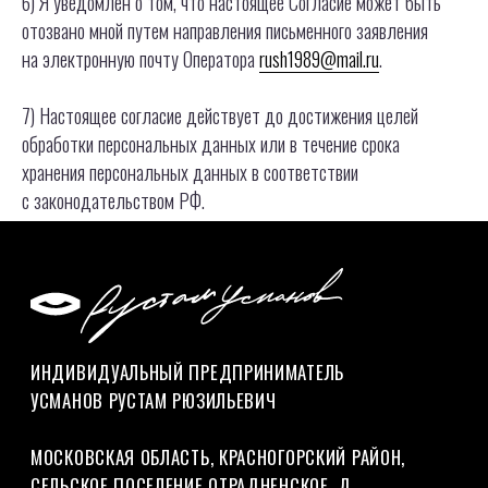
6) Я уведомлен о том, что настоящее Согласие может быть
ЭТНО
ГОТИК
БРЕНД+
АРТ
БОРДЫ
БОРДЫ
НАЛИЧНИК
ОБЪЕКТЫ
отозвано мной путем направления письменного заявления
на электронную почту Оператора
rush1989@mail.ru
.
ТЕЛЕГРАМ
ДИПРОФАЙЛ
7) Настоящее согласие действует до достижения целей
* Признана экстремистской
ИНСТАГРАМ*
БИХАНС
организацией и запрещена в РФ
обработки персональных данных или в течение срока
хранения персональных данных в соответствии
с законодательством РФ.
© РУСТАМ УСМАНОВ,
2026
СОГЛАСИЕ НА ОБРАБОТКУ ПЕРСОНАЛЬНЫХ ДАННЫХ
ПОЛИТИКА КОНФИДЕНЦИАЛЬНОСТИ